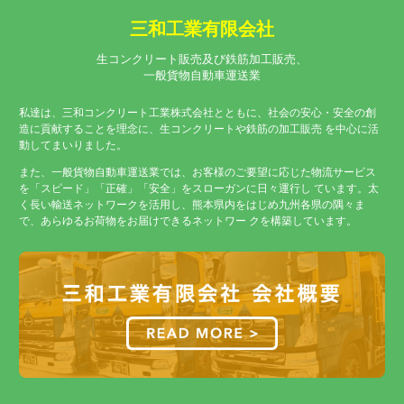
三和工業有限会社
生コンクリート販売及び鉄筋加工販売、
一般貨物自動車運送業
私達は、三和コンクリート工業株式会社とともに、社会の安心・安全の創
造に貢献することを理念に、生コンクリートや鉄筋の加工販売 を中心に活
動してまいりました。
また、一般貨物自動車運送業では、お客様のご要望に応じた物流サービス
を「スピード」「正確」「安全」をスローガンに日々運行し ています。太
く長い輸送ネットワークを活用し、熊本県内をはじめ九州各県の隅々ま
で、あらゆるお荷物をお届けできるネットワー クを構築しています。