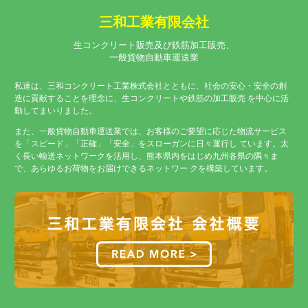
三和工業有限会社
生コンクリート販売及び鉄筋加工販売、
一般貨物自動車運送業
私達は、三和コンクリート工業株式会社とともに、社会の安心・安全の創
造に貢献することを理念に、生コンクリートや鉄筋の加工販売 を中心に活
動してまいりました。
また、一般貨物自動車運送業では、お客様のご要望に応じた物流サービス
を「スピード」「正確」「安全」をスローガンに日々運行し ています。太
く長い輸送ネットワークを活用し、熊本県内をはじめ九州各県の隅々ま
で、あらゆるお荷物をお届けできるネットワー クを構築しています。