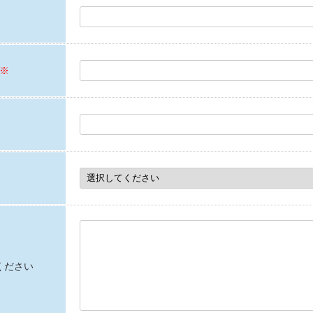
※
ください